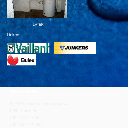
LATER
Linken:
Aqua-Zinc
Rue Ferdinand Kinnenstraat 84
1950 Kraainem
+32 2 731 77 53
+32 475 41 40 92