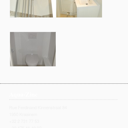
Aqua-Zinc
Rue Ferdinand Kinnenstraat 84
1950 Kraainem
+32 2 731 77 53
+32 475 41 40 92